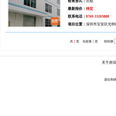
租售形式：
出租
最新报价：
待定
联系电话：
0769-33203888
项目位置：
深圳市宝安区光明
共
1
页 当前第
1
页 转到第
关于房
选址热线：