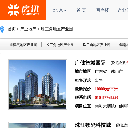
北 京
首 页
写字楼
产业
▼
首页
>
产业地产
> 珠三角地区产业园
京津冀地区产业园
长三角地区产业园
珠三角地区产业园
华南
广佛智城国际
[浏览次数:
城市城区：
广东省 佛山市
租售形式：
出售
最新报价：
10000元/平米
联系电话：
010-87768550
项目位置：
南海大沥镇广佛商
珠江数码科技城
[浏览次