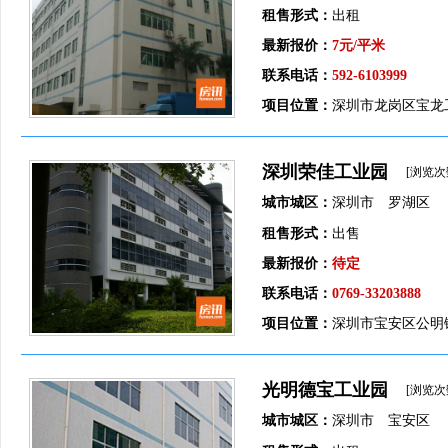
租售形式：
出租
最新报价：
7元/平米
联系电话：
592-6103999
项目位置：
深圳市龙岗区宝龙
深圳荣佳工业园
[浏览次
城市城区：
深圳市 罗湖区
租售形式：
出售
最新报价：
待定
联系电话：
0769-33203888
项目位置：
深圳市宝安区公明
光明德宝工业园
[浏览次
城市城区：
深圳市 宝安区