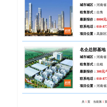
城市城区：
河南省
租售形式：
出售
最新报价：
8000
联系电话：
010-87
项目位置：
高新区
名企总部基地
城市城区：
河南省
租售形式：
出租
最新报价：
300元
联系电话：
010-87
项目位置：
河南省
共
1
页 当前第
1