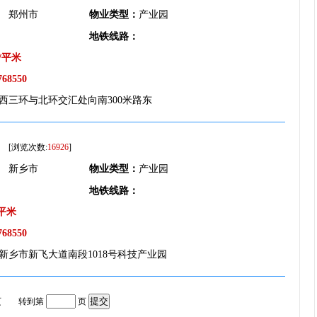
 郑州市
物业类型：
产业园
地铁线路：
元/平米
768550
西三环与北环交汇处向南300米路东
[浏览次数:
16926
]
 新乡市
物业类型：
产业园
地铁线路：
/平米
768550
新乡市新飞大道南段1018号科技产业园
页 转到第
页