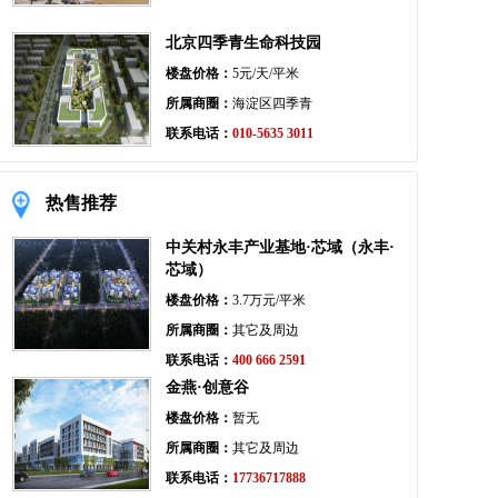
北京四季青生命科技园
楼盘价格：
5元/天/平米
所属商圈：
海淀区四季青
联系电话：
010-5635 3011
热售推荐
中关村永丰产业基地·芯域（永丰·
芯域）
楼盘价格：
3.7万元/平米
所属商圈：
其它及周边
联系电话：
400 666 2591
金燕·创意谷
楼盘价格：
暂无
所属商圈：
其它及周边
联系电话：
17736717888