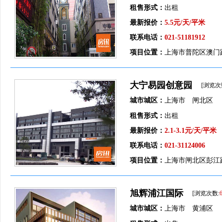
租售形式：
出租
最新报价：
5.5元/天/平米
联系电话：
021-51181912
项目位置：
上海市普陀区澳门路
大宁易园创意园
[浏览次
城市城区：
上海市 闸北区
租售形式：
出租
最新报价：
2.1-3.1元/天/平米
联系电话：
021-31124006
项目位置：
上海市闸北区彭江路
旭辉浦江国际
[浏览次数:
城市城区：
上海市 黄浦区