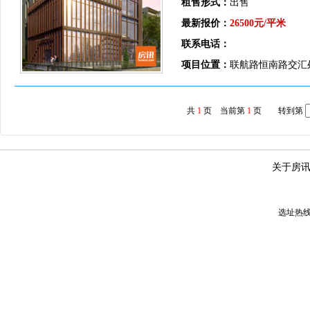
租售形式：
出售
最新报价：
26500元/平米
联系电话：
项目位置：
联航路恒南路交汇
共
1
页 当前第
1
页 转到第
关于房
选址热线：