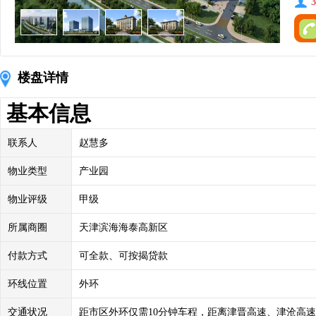
3
楼盘详情
基本信息
联系人
赵慧多
物业类型
产业园
物业评级
甲级
所属商圈
天津滨海海泰高新区
付款方式
可全款、可按揭贷款
环线位置
外环
交通状况
距市区外环仅需10分钟车程，距离津晋高速、津沧高