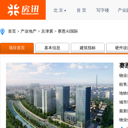
北 京
首 页
写字楼
产业
▼
首页
>
产业地产
>
京津冀
> 赛恩AI国际
项目首页
基本信息
建筑指标
硬件设
赛
物业
租售
地铁
城市
最新
物业