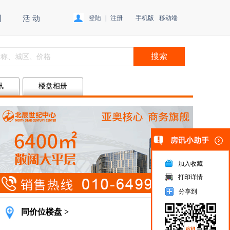
训
活 动
登陆
|
注册
手机版
移动端
讯
楼盘相册
加入收藏
打印详情
广告
分享到
同价位楼盘 >