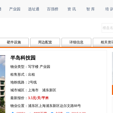
楼
产业园
选址通
百强榜
资 讯
智 库
培 
硬件设施
周边配套
详细信息
相关资
半岛科技园
物业类型：写字楼 产业园
租售形式：出租
地铁线路：2号线
城市城区：上海市 浦东新区
最新报价：
3.5元/天/平米
物业位置：浦东区上海浦东新区达尔文路88号