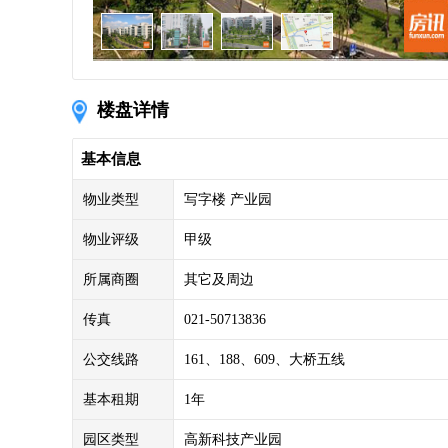
楼盘详情
基本信息
物业类型
写字楼 产业园
物业评级
甲级
所属商圈
其它及周边
传真
021-50713836
公交线路
161、188、609、大桥五线
基本租期
1年
园区类型
高新科技产业园