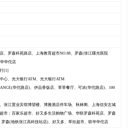
、罗森科苑路店、上海教育超市NO.88、罗森(张江曙光医院
联华华佗店
[1]
心、光大银行ATM、光大银行ATM
NGE(华佗路店)、伊品香饭店、莘莘餐厅、可浓(华佗路店)、100
、张江置业宾馆博望楼、博雅酒店停车场、秋林阁、上海信安左城
超市：百家乐超市、好又多生活购物广场、华联罗森科苑店、罗森
)、罗森(地铁张江高科技站店)、好又多、莘欣超市、联华华佗店