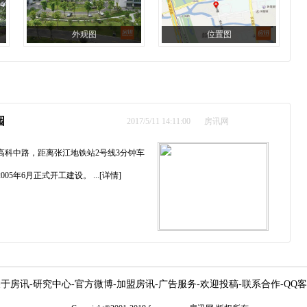
外观图
位置图
园
2017/5/11 14:11:00
房讯网
高科中路，距离张江地铁站2号线3分钟车
05年6月正式开工建设。
...[详情]
关于房讯
-
研究中心
-
官方微博
-
加盟房讯
-
广告服务
-
欢迎投稿
-
联系合作
-
QQ