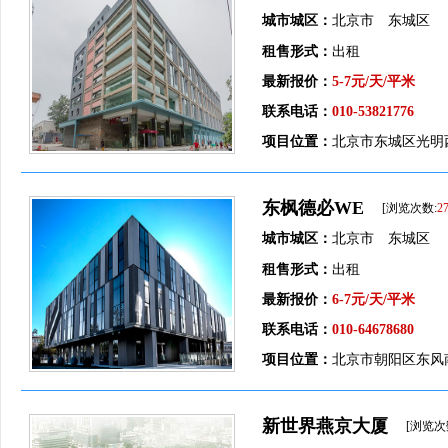
城市城区：
北京市 东城区
租售形式：
出租
最新报价：
5-7元/天/平米
联系电话：
010-53821776
项目位置：
北京市东城区光明
东枫德必WE
[浏览次数:
2
城市城区：
北京市 东城区
租售形式：
出租
最新报价：
6-7元/天/平米
联系电话：
010-64678680
项目位置：
北京市朝阳区东风
新世界燕京大厦
[浏览次