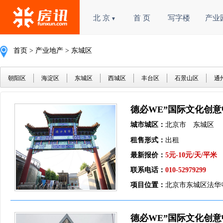
北 京
首 页
写字楼
产业
▼
首页
>
产业地产
> 东城区
朝阳区
海淀区
东城区
西城区
丰台区
石景山区
通
德必WE”国际文化创
城市城区：
北京市 东城区
租售形式：
出租
最新报价：
5元-10元/天/平米
联系电话：
010-52979299
项目位置：
北京市东城区法华
德必WE”国际文化创