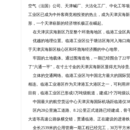
空气（法国）公司、天津碱厂、大沽化工厂、中化工等项
工业区已成为中外客商竞相投资的热土，成为天津滨海新
形，一个天津崭新的经济增长极正在崛起。
在天津滨滨海新区乃至整个环渤海地区，临港工业区具
优越的地理位置。临港工业区位于塘沽区海河入海口南
于天津滨海新区核心区和环渤海经济圈的中心地带。
牢固的土地载体。通过围海造地，一期已经围合了22平
了“六通一平”，在寸土寸金的天津滨海新区显得尤为珍贵
立体的交通网络。临港工业区与中国北方最大的国际贸易
相连。临港工业港区作为天津港五大港区之一，可利用岸线2
目前，临港工业区已形成1万吨级航道，建成2个万吨级以
中国最大的航空货运中心天津滨海国际机场距临港仅38
区内28公里施工道路、8.2公里正式道路已经建成，
大道等高速公路纵横交错，贯通临港。正在建设的进港铁
全长2539米的公用管廊一期工程已经完工，30万平