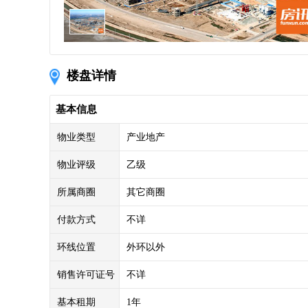
楼盘详情
基本信息
物业类型
产业地产
物业评级
乙级
所属商圈
其它商圈
付款方式
不详
环线位置
外环以外
销售许可证号
不详
基本租期
1年