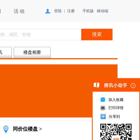
训
活 动
登陆
|
注册
手机版
移动端
讯
楼盘相册
加入收藏
打印详情
广告
分享到
同价位楼盘 >