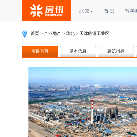
北 京
首 页
写字
▼
首页
>
产业地产
>
华北
> 天津临港工业区
项目首页
基本信息
建筑指标