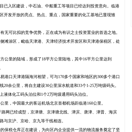
目已入区建设，中石油、中船重工等项目已经达到投资意向。临港
区开发开放的亮点、热点、重点，国家重要的化工基地已显现雏
有无可比拟的竞争优势，正在成为有识之士投资置业的首选之地。
侧滩涂区，毗临天津港、天津经济技术开发区和天津港保税区，处
方公里的陆域，形成了18平方公里陆地，其中16平方公里达到
。
港口天津港隔海河相望，可与170多个国家和地区的300多个港口
0余公里，将自主建设30公里深水航道和33个1-25万吨级码头。
上液体化工码头泊位和1个2万吨级通用码头泊位。
公里，中国最大的客运机场北京首都机场距临港160公里。
骨干路网已经成型，京津塘、京津塘北线、津滨、唐津、津晋、海滨
路与京沪、京哈、京九等干线相连。
方米的保税仓库正在建设，为向区内企业提供一流的物流服务奠定了坚