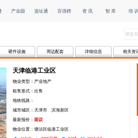
楼
产业园
选址通
百强榜
资 讯
智 库
培 
硬件设施
周边配套
详细信息
相关资
天津临港工业区
物业类型：产业地产
租售形式：出售
地铁线路：
城市城区：天津市 滨海新区
最新报价：
面议
物业位置：塘沽区临港工业区