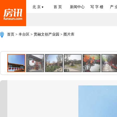
北 京
首 页
新闻中心
写 字 楼
产 
▼
首页
>
丰台区
>
贯融文创产业园
> 图片库