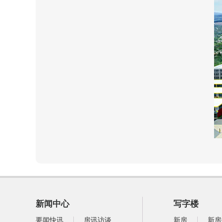
新闻中心
写字楼
要闻快讯
房讯访谈
新房
新房