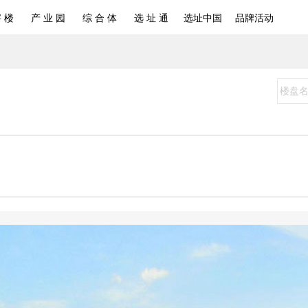
 楼
产 业 园
综 合 体
选 址 通
选址中国
品牌活动