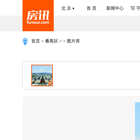
北 京
首 页
新闻中心
写 字
▼
首页
>
番禺区
>
> 图片库