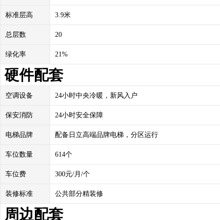
标准层高
3.9米
总层数
20
绿化率
21%
硬件配套
空调设备
24小时中央冷暖，新风入户
保安消防
24小时安全保障
电梯品牌
配备日立高端品牌电梯，分区运行
车位数量
614个
车位费
300元/月/个
装修标准
公共部分精装修
周边配套