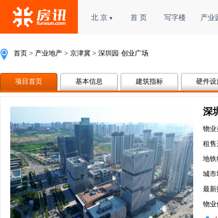
北 京
首 页
写字楼
产业
▼
首页
>
产业地产
>
京津冀
> 深圳园·创业广场
项目首页
基本信息
建筑指标
硬件设
深
物业
租售
地铁
城市
最新
物业